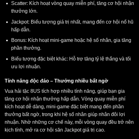
Scatter: Kích hoạt vòng quay miễn phí, tăng cơ hội nhận
thưởng lớn.
Jackpot: Biểu tượng giá trị nhất, mang đến cơ hội nổ hũ
hấp dẫn.
Bonus: Kích hoạt mini-game hoặc hệ số nhân, gia tăng
phần thưởng.
Biểu tượng đặc biệt khác: Hỗ trợ tăng tỷ lệ thắng và tối
ưu lợi nhuận.
Tính năng độc đáo – Thưởng nhiều bất ngờ
Vua hải tặc 8US tích hợp nhiều tính năng, giúp bạn gia
tăng cơ hội nhận thưởng hấp dẫn. Vòng quay miễn phí
kích hoạt dễ dàng, mini-game đặc biệt mang đến phần
thưởng bất ngờ, trong khi hệ số nhân giúp nhân đôi lợi
nhuận. Nhờ những cơ chế này, mỗi vòng quay đều trở nên
kịch tính, mở ra cơ hội săn Jackpot giá trị cao.