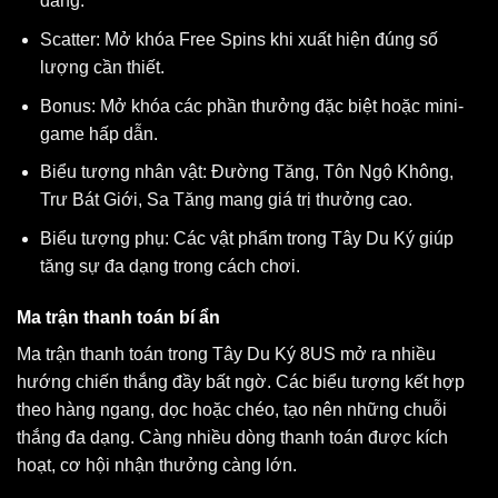
dàng.
Scatter: Mở khóa Free Spins khi xuất hiện đúng số
lượng cần thiết.
Bonus: Mở khóa các phần thưởng đặc biệt hoặc mini-
game hấp dẫn.
Biểu tượng nhân vật: Đường Tăng, Tôn Ngộ Không,
Trư Bát Giới, Sa Tăng mang giá trị thưởng cao.
Biểu tượng phụ: Các vật phẩm trong Tây Du Ký giúp
tăng sự đa dạng trong cách chơi.
Ma trận thanh toán bí ẩn
Ma trận thanh toán trong Tây Du Ký 8US mở ra nhiều
hướng chiến thắng đầy bất ngờ. Các biểu tượng kết hợp
theo hàng ngang, dọc hoặc chéo, tạo nên những chuỗi
thắng đa dạng. Càng nhiều dòng thanh toán được kích
hoạt, cơ hội nhận thưởng càng lớn.