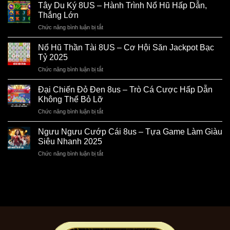
Hải
Tây Du Ký 8US – Hành Trình Nổ Hũ Hấp Dẫn,
Rực
Thưởng
Tặc
Lửa,
Thắng Lớn
Cực
8US
Săn
Khủng
Chức năng bình luận bị tắt
ở
–
Thưởng
Tây
Cực
Du
Nổ Hũ Thần Tài 8US – Cơ Hội Săn Jackpot Bạc
Hành
Khủng
Ký
Trình
Tỷ 2025
8US
Săn
Chức năng bình luận bị tắt
ở
–
Kho
Nổ
Hành
Báu
Hũ
Đại Chiến Đỏ Đen 8us – Trò Cá Cược Hấp Dẫn
Trình
Đầy
Thần
Nổ
Không Thể Bỏ Lỡ
Kịch
Tài
Hũ
Tính
Chức năng bình luận bị tắt
ở
8US
Hấp
Đại
–
Dẫn,
Chiến
Ngưu Ngưu Cướp Cái 8us – Tựa Game Làm Giàu
Cơ
Thắng
Đỏ
Hội
Siêu Nhanh 2025
Lớn
Đen
Săn
Chức năng bình luận bị tắt
ở
8us
Jackpot
Ngưu
–
Bạc
Ngưu
Trò
Tỷ
Cướp
Cá
2025
Cái
Cược
8us
Hấp
–
Dẫn
Tựa
Không
Game
Thể