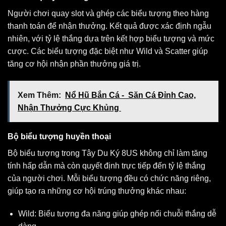
Người chơi quay slot và ghép các biểu tượng theo hàng
thanh toán để nhận thưởng. Kết quả được xác định ngẫu
nhiên, với tỷ lệ thắng dựa trên kết hợp biểu tượng và mức
cược. Các biểu tượng đặc biệt như Wild và Scatter giúp
tăng cơ hội nhận phần thưởng giá trị.
Xem Thêm:
Nổ Hũ Bắn Cá - Săn Cá Đỉnh Cao,
Nhận Thưởng Cực Khủng
Bộ biểu tượng huyền thoại
Bộ biểu tượng trong Tây Du Ký 8US không chỉ làm tăng
tính hấp dẫn mà còn quyết định trực tiếp đến tỷ lệ thắng
của người chơi. Mỗi biểu tượng đều có chức năng riêng,
giúp tạo ra những cơ hội trúng thưởng khác nhau:
Wild: Biểu tượng đa năng giúp ghép nối chuỗi thắng dễ