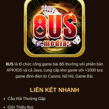
Làm
Bỏ
Giàu
Lỡ
Siêu
Nhanh
2025
8US
là tổ chức cổng game bài đổi thưởng với phiên bản
APK/IOS và cả Java, cung cấp kho game với +1000 tựa
game đình đám từ Casino, Nổ Hũ, Game Bài.
LIÊN KẾT NHANH
Câu Hỏi Thường Gặp
Giới Thiệu 8us