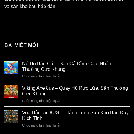
và săn kho báu hấp dẫn.
BÀI VIẾT MỚI
Nổ Hũ Bắn Cá – Săn Cá Đỉnh Cao, Nhận
Thưởng Cực Khủng
Chức năng bình luận bị tắt
ở
Nổ
Hũ
Viking Axe 8us – Quay Hũ Rực Lửa, Săn Thưởng
Bắn
Cực Khủng
Cá
Chức năng bình luận bị tắt
ở
–
Viking
Axe
Vua Hải Tặc 8US – Hành Trình Săn Kho Báu Đầy
Săn
8us
Cá
Kịch Tính
–
Đỉnh
Chức năng bình luận bị tắt
ở
Quay
Cao,
Vua
Hũ
Nhận