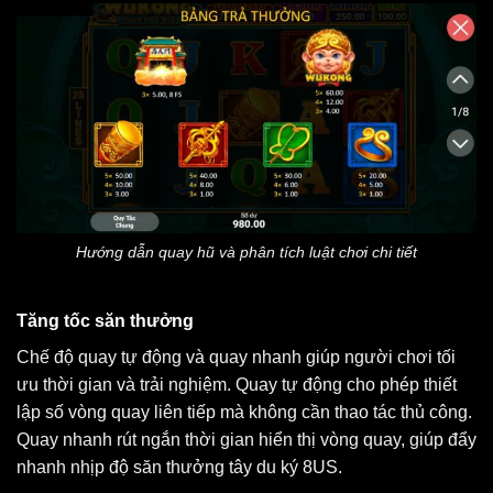
Hướng dẫn quay hũ và phân tích luật chơi chi tiết
Tăng tốc săn thưởng
Chế độ quay tự động và quay nhanh giúp người chơi tối
ưu thời gian và trải nghiệm. Quay tự động cho phép thiết
lập số vòng quay liên tiếp mà không cần thao tác thủ công.
Quay nhanh rút ngắn thời gian hiển thị vòng quay, giúp đẩy
nhanh nhịp độ săn thưởng tây du ký 8US.