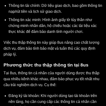
Thông tin tài chính: Dữ liệu giao dịch, bao gồm thông tin
nạp/rút tiền và lịch sử giao dịch.
Thông tin xác minh: Hình ảnh giấy tờ tùy thân như
chứng minh nhân dân, hộ chiếu hoặc các tài liệu xác
thực khác để đảm bảo danh tính người chơi.
Việc thu thập thông tin này giúp 8us nâng cao chất lượng
dịch vụ, đảm bảo tính bảo mật và tuân thủ các quy định
pháp lý.
Phương thức thu thập thông tin tại 8us
Tại 8us, thông tin cá nhân của người dùng được thu thập
qua nhiều kênh khác nhau, đảm bảo phục vụ tốt nhất nhu
cầu trải nghiệm dịch vụ. Cụ thể:
Đăng ký tài khoản: Khi người dùng tạo tài khoản trên
nền tảng, họ cần cung cấp các thông tin cá nhân cần