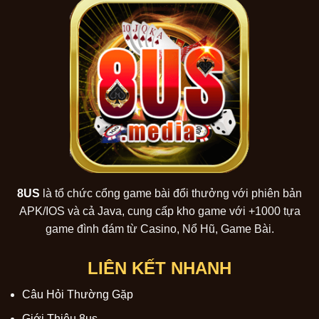
8US
là tổ chức cổng game bài đổi thưởng với phiên bản
APK/IOS và cả Java, cung cấp kho game với +1000 tựa
game đình đám từ Casino, Nổ Hũ, Game Bài.
LIÊN KẾT NHANH
Câu Hỏi Thường Gặp
Giới Thiệu 8us