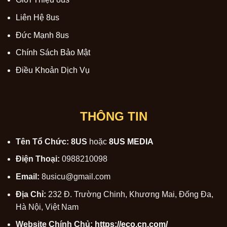
Liên Hệ 8us
Đức Mạnh 8us
Chính Sách Bảo Mật
Điều Khoản Dịch Vụ
THÔNG TIN
Tên Tổ Chức:
8US
hoặc
8US MEDIA
Điện Thoại:
0988210098
Email:
8usicu@gmail.com
Địa Chỉ:
232 Đ. Trường Chinh, Khương Mai, Đống Đa,
Hà Nội, Việt Nam
Website Chính Chủ:
https://eco.cn.com/