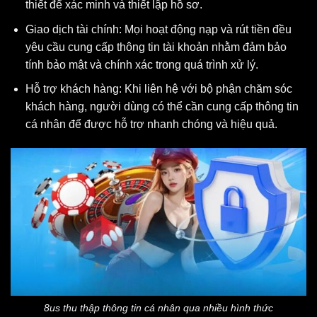
thiết để xác minh và thiết lập hồ sơ.
Giao dịch tài chính: Mọi hoạt động nạp và rút tiền đều
yêu cầu cung cấp thông tin tài khoản nhằm đảm bảo
tính bảo mật và chính xác trong quá trình xử lý.
Hỗ trợ khách hàng: Khi liên hệ với bộ phận chăm sóc
khách hàng, người dùng có thể cần cung cấp thông tin
cá nhân để được hỗ trợ nhanh chóng và hiệu quả.
8us thu thập thông tin cá nhân qua nhiều hình thức