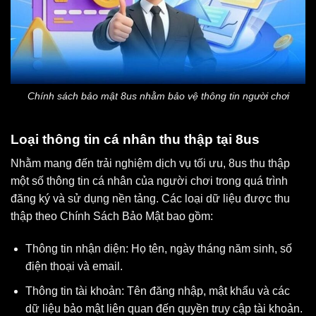
Chính sách bảo mật 8us nhằm bảo vệ thông tin người chơi
Loại thông tin cá nhân thu thập tại 8us
Nhằm mang đến trải nghiệm dịch vụ tối ưu, 8us thu thập
một số thông tin cá nhân của người chơi trong quá trình
đăng ký và sử dụng nền tảng. Các loại dữ liệu được thu
thập theo Chính Sách Bảo Mật bao gồm:
Thông tin nhận diện: Họ tên, ngày tháng năm sinh, số
điện thoại và email.
Thông tin tài khoản: Tên đăng nhập, mật khẩu và các
dữ liệu bảo mật liên quan đến quyền truy cập tài khoản.