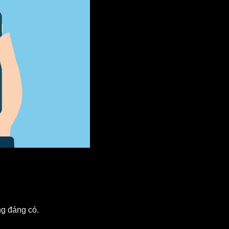
ng đáng có.