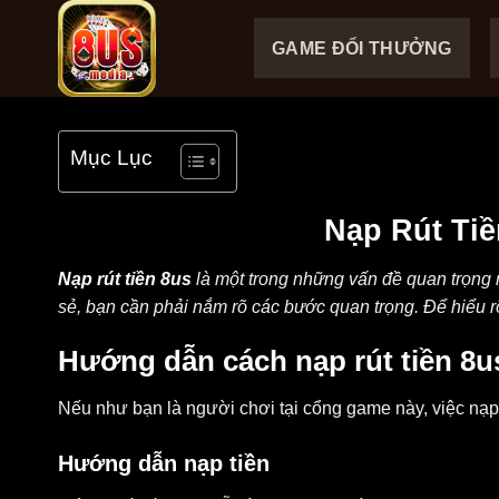
Chuyển
đến
GAME ĐỔI THƯỞNG
nội
dung
Mục Lục
Nạp Rút Ti
Nạp rút tiền 8us
là một trong những vấn đề quan trọng 
sẻ, bạn cần phải nắm rõ các bước quan trọng. Để hiểu r
Hướng dẫn cách nạp rút tiền 8us 
Nếu như bạn là người chơi tại cổng game này, việc
nạp 
Hướng dẫn nạp tiền