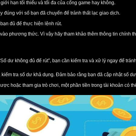
 giới hạn tối thiểu và tối đa của cổng game hay không.
 đúng với số bạn đã chuyển để tránh thất lạc giao dịch.
bạn đủ để thực hiện lệnh rút.
 vào phương thức. Vì vậy hãy tham khảo thêm thông tin chính t
 “Số dư không đủ để rút”, bạn cần kiểm tra và xử lý ngay để trán
à kiểm tra số dư khả dụng. Đảm bảo rằng bạn đã cập nhật số dư 
c hoặc tham gia trò chơi, một phần tiền trong tài khoản có thể