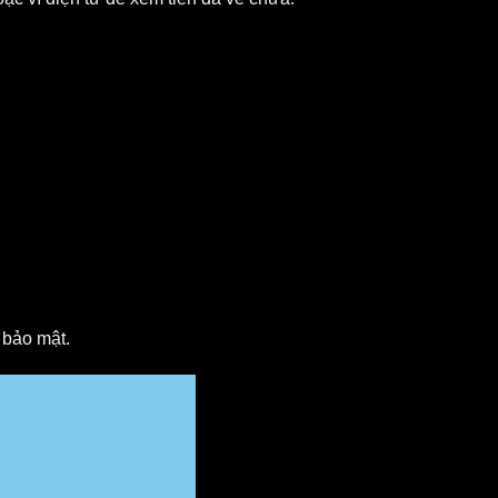
 bảo mật.