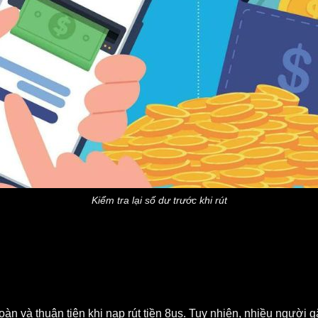
Kiểm tra lại số dư trước khi rút
àn và thuận tiện khi
nạp rút tiền 8us
. Tuy nhiên, nhiều người gặ