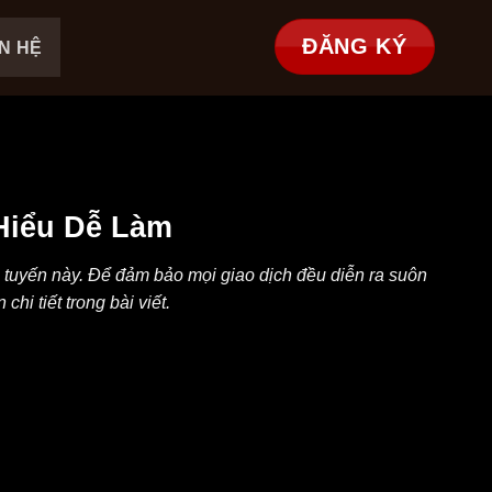
ĐĂNG KÝ
ÊN HỆ
Hiểu Dễ Làm
 tuyến này. Để đảm bảo mọi giao dịch đều diễn ra suôn
hi tiết trong bài viết.