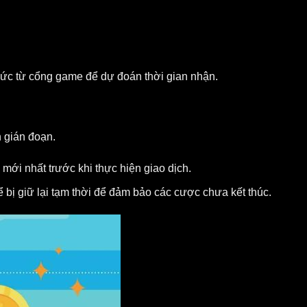
hức từ cổng game để dự đoán thời gian nhận.
h gián đoạn.
mới nhất trước khi thực hiện giao dịch.
 bị giữ lại tạm thời để đảm bảo các cược chưa kết thúc.